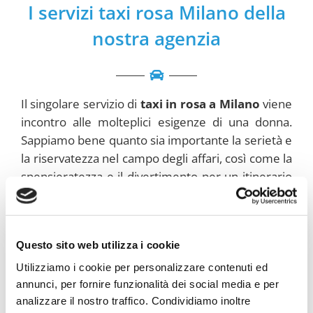
I servizi taxi rosa Milano della
nostra agenzia
Il singolare servizio di
taxi in rosa a Milano
viene
incontro alle molteplici esigenze di una donna.
Sappiamo bene quanto sia importante la serietà e
la riservatezza nel campo degli affari, così come la
spensieratezza e il divertimento per un itinerario
di piacere.
I nostri trasferimenti possono
essere richiesti nelle ore serali per feste
, addio
al nubilato, concerti o serata importanti. In orari
Questo sito web utilizza i cookie
giornalieri il nostro obiettivo sarà sempre quello
di
accompagnarvi in ufficio
in perfetto orario, a
Utilizziamo i cookie per personalizzare contenuti ed
annunci, per fornire funzionalità dei social media e per
fare
shopping in compagnia di amici nei
analizzare il nostro traffico. Condividiamo inoltre
migliori outlet
e per qualsiasi commissione in