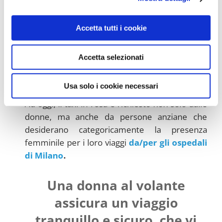
chiamando o scrivendo un messaggio
WhatsApp
(comunicando i dati necessari per il
prelievo, l’indirizzo di destinazione, il numero
Accetta tutti i cookie
passeggeri e l’orario) potete esprimere la
vostra preferenza di autista,
chiedendo di
Accetta selezionati
avere una figura femminile ad
accompagnarvi
durante il transfer.
Usa solo i cookie necessari
Ad oggi, il taxi in rosa è richiesto non solo dalle
donne, ma anche da persone anziane che
desiderano categoricamente la presenza
femminile per i loro viaggi
da/per gli ospedali
di Milano
.
Una donna al volante
assicura un viaggio
tranquillo e sicuro, che vi