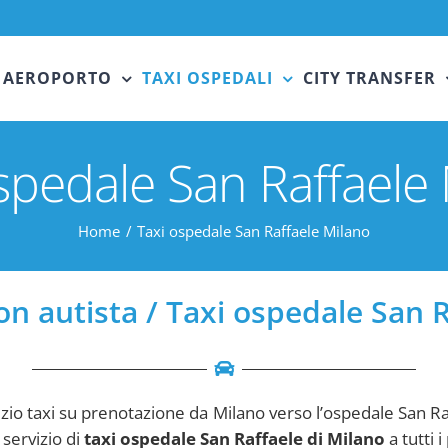
 AEROPORTO
TAXI OSPEDALI
CITY TRANSFER
spedale San Raffaele
Home
Taxi ospedale San Raffaele Milano
n autista / Taxi ospedale San 
vizio taxi su prenotazione da Milano verso l’ospedale San Ra
 servizio di
taxi ospedale San Raffaele di Milano
a tutti 