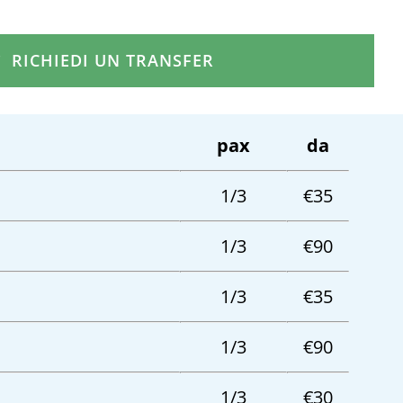
RICHIEDI UN TRANSFER
pax
da
1/3
€35
1/3
€90
1/3
€35
1/3
€90
1/3
€30