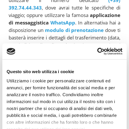
utilizzare il numero dedicato
(+39)
392.74.44.343
, dove avrai tutte le specifiche di
viaggio; oppure utilizzare la famosa
applicazione
di messaggistica
WhatsApp
. In alternativa hai a
disposizione un
modulo di prenotazione
dove ti
basterà inserire i dettagli del trasferimento (data,
ora, indirizzo di prelievo/destinazione, ecc) e i tuoi
dati personali (nome, cognome, indirizzo e-mail,
ecc). Qualunque preferenza tu scelga per la
prenotazione riceverai una risposta in tempi
Questo sito web utilizza i cookie
brevissimi da uno dei nostri autisti.
Utilizziamo i cookie per personalizzare contenuti ed
annunci, per fornire funzionalità dei social media e per
analizzare il nostro traffico. Condividiamo inoltre
CHIAMACI SUBITO
informazioni sul modo in cui utilizza il nostro sito con i
nostri partner che si occupano di analisi dei dati web,
pubblicità e social media, i quali potrebbero combinarle
RICHIEDI UN TRANSFER
con altre informazioni che ha fornito loro o che hanno
raccolto dal suo utilizzo dei loro servizi.