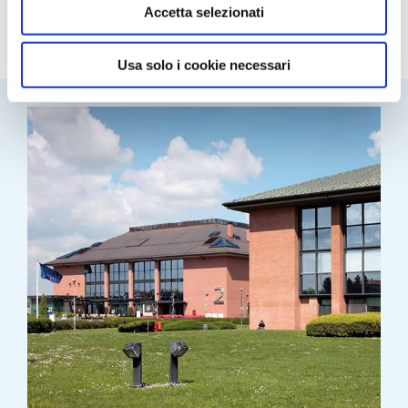
transito
, come gli aeroporti di
Malpensa
,
Linate
,
Accetta selezionati
Orio al Serio
, la
Stazione Centrale
e da un qualsiasi
indirizzo di Milano.
Usa solo i cookie necessari