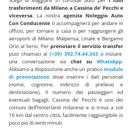
Scegli di viaggiare in comode auto per
i tuoi
trasferimenti da Milano a Cassina de’ Pecchi e
viceversa
. La nostra
agenzia Noleggio Auto
Con Conducente
ti accompagnerà per andare in
ufficio, per tornare a casa o per raggiungere gli
aeroporti di Milano: Malpensa, Linate e Bergamo
Orio al Serio. Per
prenotare il servizio transfer
puoi chiamaci al
(+39) 392.74.44.343
o iniziare
una conversazione via
chat su
WhatsApp
.
Abbiamo a disposizione anche un pratico
modulo
di prenotazione
dove inserire i dati personali
(nome, cognome, indirizzo di prelievo e
destinazione), il numero dei passeggeri ed
eventuali bagagli. Cassina de’ Pecchi è uno dei
comuni dell’hinterland milanese e si trova a soli
16 km dal centro città, facilmente raggiungibile in
poco più di venti minuti.