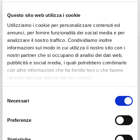
prenotazione, un autista privato a disposizione,
un’auto di lusso con capienza fino a tre
Questo sito web utilizza i cookie
passeggeri, il passaggio nelle zone ZTL e la
sicurezza di arrivare in tempo a destinazione.
Utilizziamo i cookie per personalizzare contenuti ed
annunci, per fornire funzionalità dei social media e per
analizzare il nostro traffico. Condividiamo inoltre
informazioni sul modo in cui utilizza il nostro sito con i
nostri partner che si occupano di analisi dei dati web,
Prezzi taxi Cassina de’
pax
da
pubblicità e social media, i quali potrebbero combinarle
Pecchi
con altre informazioni che ha fornito loro o che hanno
raccolto dal suo utilizzo dei loro servizi.
Cassina de’ Pecchi
da/per
1/3
€45
Milano
Selezione
Necessari
del
Cassina de’ Pecchi
da/per
consenso
1/3
€45
Linate
Preferenze
Cassina de’ Pecchi
da/per
1/3
€110
Statistiche